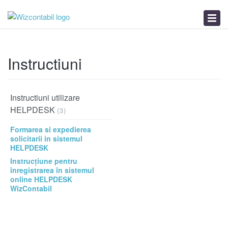
Trimite un Ticket(cerere)
Instructiuni
Stiri
Instructiuni
Instructiuni utilizare
HELPDESK
(3)
Formarea si expedierea
solicitarii in sistemul
HELPDESK
Instrucțiune pentru
înregistrarea în sistemul
online HELPDESK
WizContabil