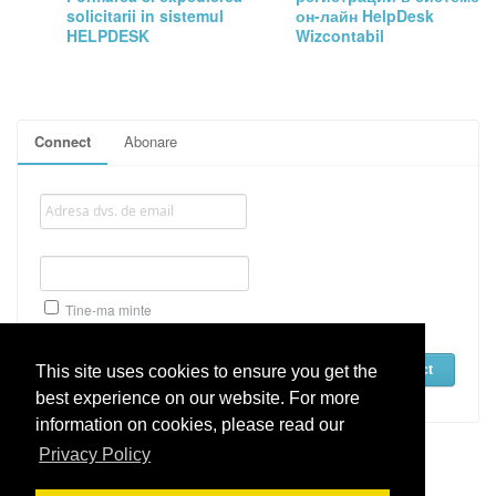
solicitarii in sistemul
он-лайн HelpDesk
HELPDESK
Wizcontabil
Connect
Abonare
Tine-ma minte
Recuperare Parola
This site uses cookies to ensure you get the
best experience on our website. For more
information on cookies, please read our
Privacy Policy
Wizcontabil