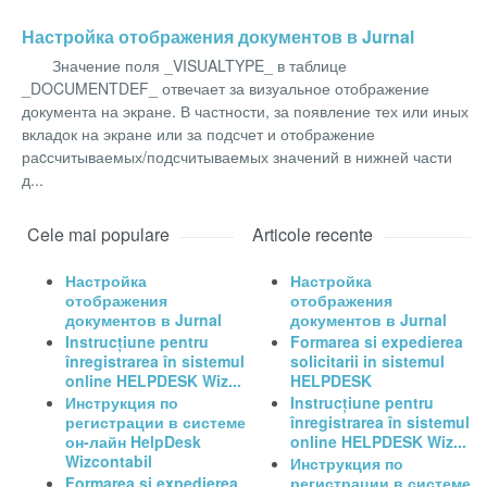
Настройка отображения документов в Jurnal
Значение поля _VISUALTYPE_ в таблице
_DOCUMENTDEF_ отвечает за визуальное отображение
документа на экране. В частности, за появление тех или иных
вкладок на экране или за подсчет и отображение
раcсчитываемых/подсчитываемых значений в нижней части
д...
Cele mai populare
Articole recente
Настройка
Настройка
отображения
отображения
документов в Jurnal
документов в Jurnal
Instrucțiune pentru
Formarea si expedierea
înregistrarea în sistemul
solicitarii in sistemul
online HELPDESK Wiz...
HELPDESK
Инструкция по
Instrucțiune pentru
регистрации в системе
înregistrarea în sistemul
он-лайн HelpDesk
online HELPDESK Wiz...
Wizcontabil
Инструкция по
Formarea si expedierea
регистрации в системе